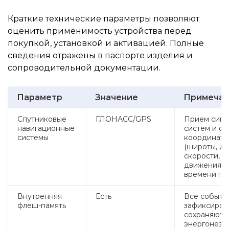
Краткие технические параметры позволяют
оценить применимость устройства перед
покупкой, установкой и активацией. Полные
сведения отражены в паспорте изделия и
сопроводительной документации.
Параметр
Значение
Примечан
Спутниковые
ГЛОНАСС/GPS
Прием сигн
навигационные
систем и о
системы
координат 
(широты, до
скорости, н
движения, д
времени по 
Внутренняя
Есть
Все события
флеш-память
зафиксиров
сохраняютс
энергонеза