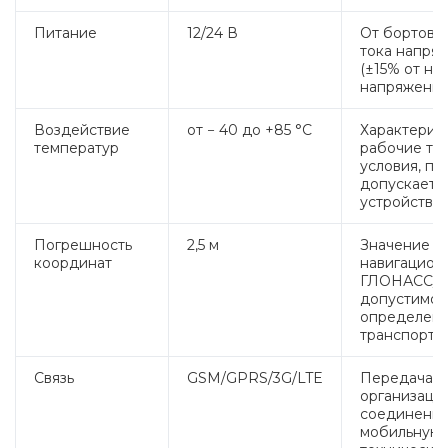
Питание
12/24 В
От бортово
тока напря
(±15% от но
напряжения)
Воздействие
от − 40 до +85 °C
Характерис
температур
рабочие те
условия, пр
допускаетс
устройства.
Погрешность
2,5 м
Значение от
координат
навигацион
ГЛОНАСС/GP
допустимое
определени
транспортно
Связь
GSM/GPRS/3G/LTE
Передача д
организация
соединения
мобильную 