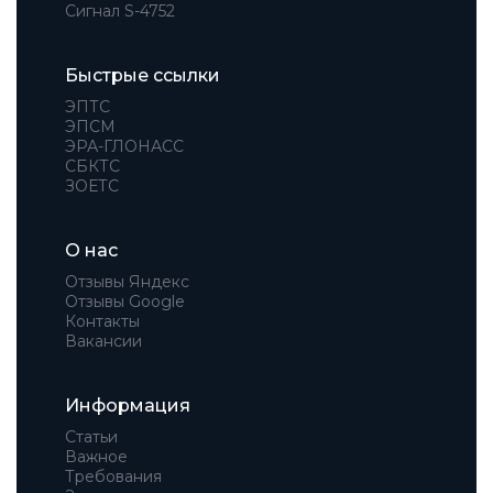
Сигнал S-4752
Быстрые ссылки
ЭПТС
ЭПСМ
ЭРА-ГЛОНАСС
СБКТС
ЗОЕТС
О нас
Отзывы Яндекс
Отзывы Google
Контакты
Вакансии
Информация
Статьи
Важное
Требования