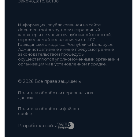
Законодательство
Информация, опубликованная на сайте
documentmotors.by, носит справочный
характер и не является публичной офертой,
определяемой положениями ст. 407
Гражданского кодекса Республики Беларусь.
Административные и иные предусмотренные
законодательством процедуры
осуществляются уполномоченными органами и
организациями в установленном порядке.
© 2026 Все права защищены
Политика обработки персональных
данных
Политика обработки файлов
сookie
Разработка сайта