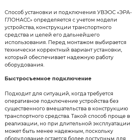
Способ установки и подключения УВЭОС «ЭРА-
ГЛОНАСС» определяется с учетом модели
устройства, конструкции транспортного
средства и целей его дальнейшего
использования. Перед монтажом выбирается
технически корректный вариант установки,
Ваше имя
который обеспечивает надежную работу
Ваше имя
*
оборудования.
Телефон
*
Быстросъемное подключение
Телефон
*
Подходит для ситуаций, когда требуется
оперативное подключение устройства без
Я согласен(на) на
обработку
Я согласен(на) на
обработку
персональных данных
существенного вмешательства в конструкцию
персональных данных
транспортного средства. Такой способ проще в
реализации, но при длительной эксплуатации
ОТПРАВИТЬ
может быть менее надежным, поскольку
ОТПРАВИТЬ
оборудование остается более доступным для