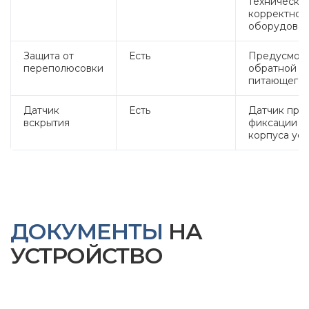
техническо
корректной
оборудован
Защита от
Есть
Предусмотр
переполюсовки
обратной п
питающего 
Датчик
Есть
Датчик пре
вскрытия
фиксации ф
корпуса уст
ДОКУМЕНТЫ
НА
УСТРОЙСТВО